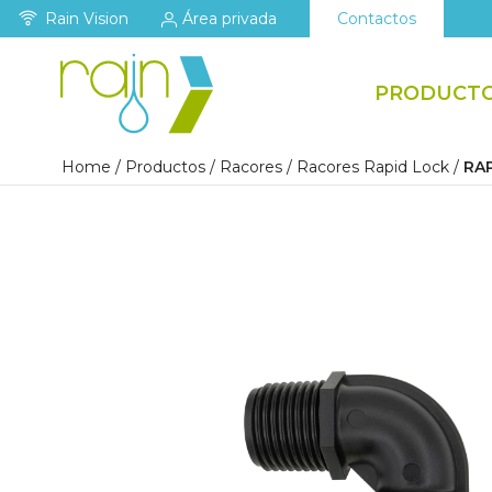
Rain Vision
Área privada
Contactos
PRODUCT
Home
/
Productos
/
Racores
/
Racores Rapid Lock
/
RA