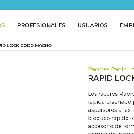
OS
PROFESIONALES
USUARIOS
EMP
PID LOCK CODO MACHO
Racores Rapid L
RAPID LOC
Los racores Rapi
rápida diseñado 
aspersores a las 
bloqueo rápido (o
accesorio de form