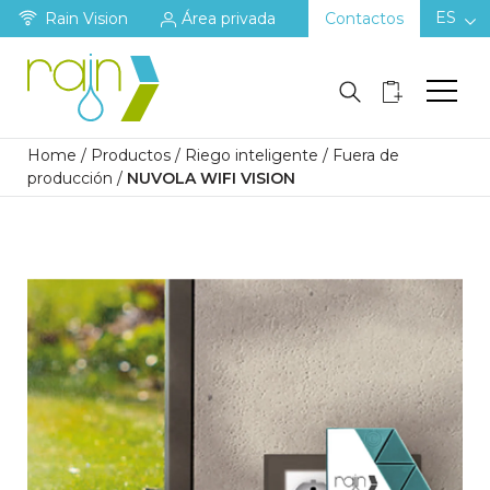
ES
Rain Vision
Área privada
Contactos
Home
/
Productos
/
Riego inteligente
/
Fuera de
producción
/
NUVOLA WIFI VISION