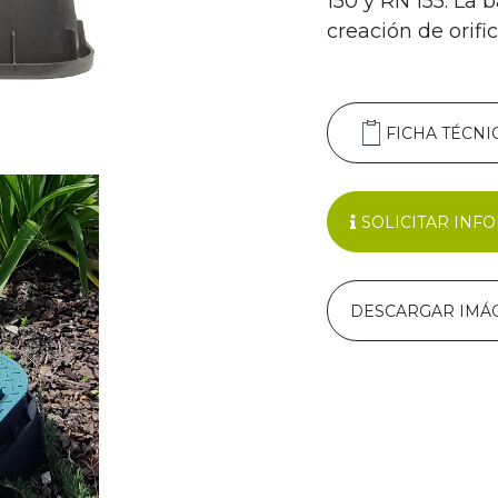
150 y RN 155. La b
creación de orific
FICHA TÉCNI
SOLICITAR INF
DESCARGAR IMÁ