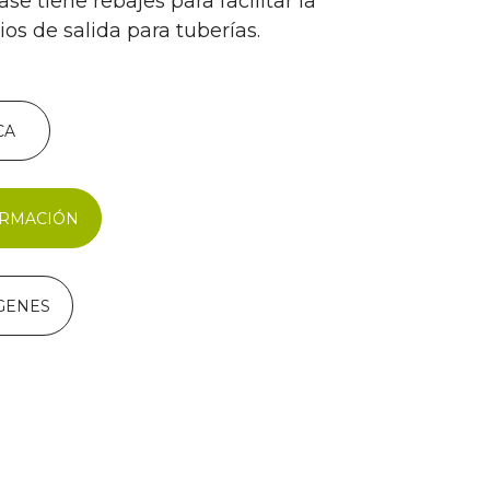
ase tiene rebajes para facilitar la
ios de salida para tuberías.
CA
ORMACIÓN
GENES