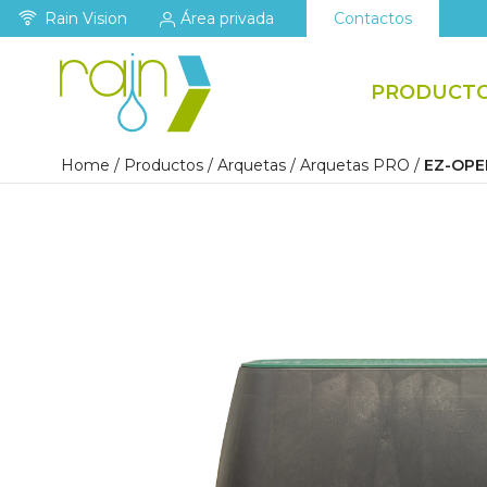
Rain Vision
Área privada
Contactos
PRODUCT
Home
/
Productos
/
Arquetas
/
Arquetas PRO
/
EZ-OPE