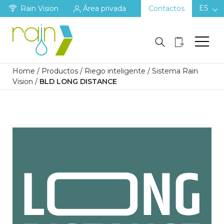
ES
Rain Vision
Área privada
Contactos
Home
/
Productos
/
Riego inteligente
/
Sistema Rain
Vision
/
BLD LONG DISTANCE