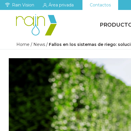
Rain Vision
Área privada
Contactos
PRODUCT
Home
/
News
/
Fallos en los sistemas de riego: solu