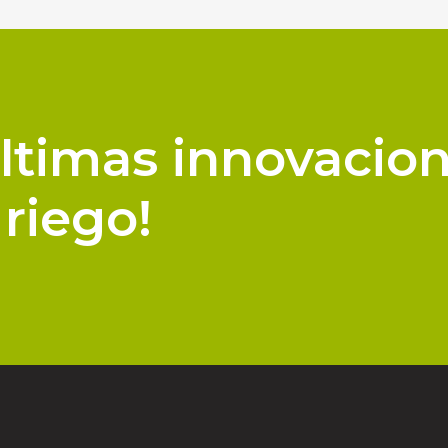
últimas innovacio
riego!