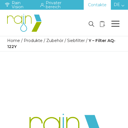
Rain
Privater
DE
Contakte
Vision
bereich
Home
/
Produkte
/
Zubehör
/
Siebfilter
/
Y – Filter AQ-
122Y